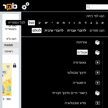
הצג לפי כיתה:
נמצאו 14
לכל הספרייה
א
ב
ג
ד
ה
ו
ז
ח
ט
י
יא
יב
הכל
ספרים
בקטגוריה
הצג ספרים :
לדוברי עברית
לדוברי ערבית
לכולם
הצג ע''פ:
אזרחות
תמונת
כריכה
רשימה
אנגלית
גאוגרפיה
חינוך טכנולוגי
היסטוריה
כישורי חיים וחינוך חברתי
3 : Wo...
מדע וטכנולוגיה