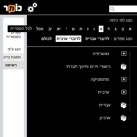
הצג לפי כיתה:
נמצאו 0
לכל הספרייה
א
ב
ג
ד
ה
ו
ז
ח
ט
י
יא
יב
הכל
ספרים
בקטגוריה
הצג ספרים :
לדוברי עברית
לדוברי ערבית
לכולם
הצג ע''פ:
גאוגרפיה
תמונת כריכה
רשימה
כישורי חיים וחינוך חברתי
מתמטיקה
ערבית
עברית
ארכיון