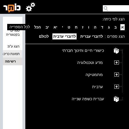
הצג לפי כיתה:
נמצאו 0
לכל הספרייה
א
ב
ג
ד
ה
ו
ז
ח
ט
י
יא
יב
הכל
ספרים
בקטגוריה
הצג ספרים :
לדוברי עברית
לדוברי ערבית
לכולם
הצג ע''פ:
כישורי חיים וחינוך חברתי
תמונת כריכה
רשימה
מדע וטכנולוגיה
מתמטיקה
ערבית
עברית כשפה שנייה