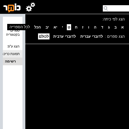
הצג לפי כיתה:
נמצאו 0
לכל הספרייה
א
ב
ג
ד
ה
ו
ז
ח
ט
י
יא
יב
הכל
ספרים
בקטגוריה
הצג ספרים :
לדוברי עברית
לדוברי ערבית
לכולם
הצג ע''פ:
תמונת כריכה
רשימה