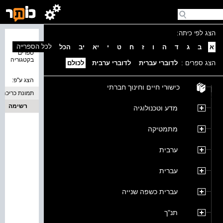
הצג לפי כיתה:
נמצאו 0
לכל הספרייה
א
ב
ג
ד
ה
ו
ז
ח
ט
י
יא
יב
הכל
ספרים
בקטגוריה
הצג ספרים :
לדוברי עברית
לדוברי ערבית
לכולם
הצג ע''פ:
כישורי חיים וחינוך חברתי
תמונת כריכה
רשימה
מדע וטכנולוגיה
מתמטיקה
ערבית
עברית
עברית כשפה שנייה
תנ"ך