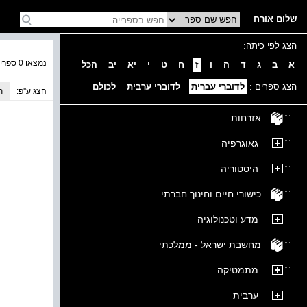
שלום אורח
הצג לפי כיתה:
נמצאו 0 ספרים בקטגוריה
א
ב
ג
ד
ה
ו
ז
ח
ט
י
יא
יב
הכל
הצג ספרים :
לדוברי עברית
לדוברי ערבית
לכולם
הצג ע''פ:
ת
אזרחות
גאוגרפיה
היסטוריה
כישורי חיים וחינוך חברתי
מדע וטכנולוגיה
מחשבת ישראל - ממלכתי
מתמטיקה
ערבית