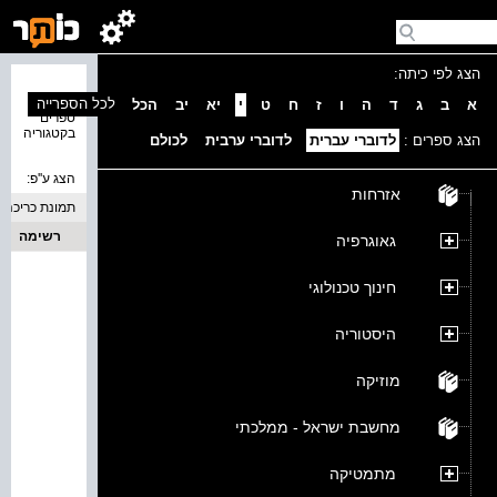
הצג לפי כיתה:
נמצאו 0
לכל הספרייה
א
ב
ג
ד
ה
ו
ז
ח
ט
י
יא
יב
הכל
ספרים
בקטגוריה
הצג ספרים :
לדוברי עברית
לדוברי ערבית
לכולם
הצג ע''פ:
אזרחות
תמונת כריכה
רשימה
גאוגרפיה
חינוך טכנולוגי
היסטוריה
מוזיקה
מחשבת ישראל - ממלכתי
מתמטיקה