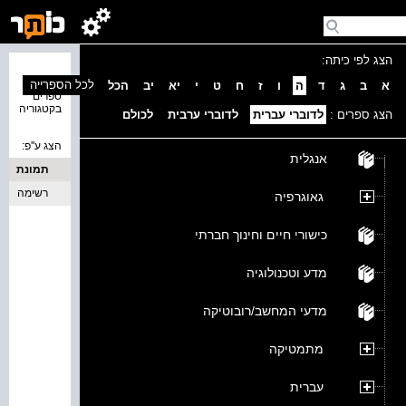
הצג לפי כיתה:
נמצאו 0
לכל הספרייה
א
ב
ג
ד
ה
ו
ז
ח
ט
י
יא
יב
הכל
ספרים
בקטגוריה
הצג ספרים :
לדוברי עברית
לדוברי ערבית
לכולם
הצג ע''פ:
אנגלית
תמונת
כריכה
רשימה
גאוגרפיה
כישורי חיים וחינוך חברתי
מדע וטכנולוגיה
מדעי המחשב/רובוטיקה
מתמטיקה
עברית