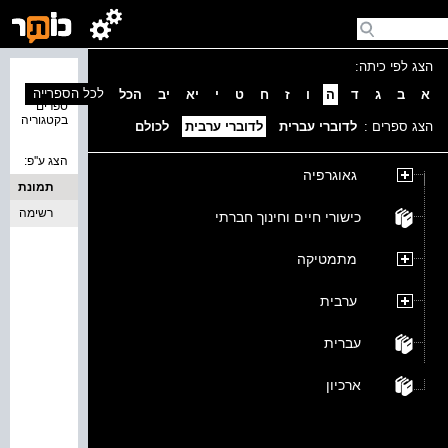
הצג לפי כיתה:
נמצאו 0
לכל הספרייה
א
ב
ג
ד
ה
ו
ז
ח
ט
י
יא
יב
הכל
ספרים
בקטגוריה
הצג ספרים :
לדוברי עברית
לדוברי ערבית
לכולם
הצג ע''פ:
גאוגרפיה
תמונת
כריכה
רשימה
כישורי חיים וחינוך חברתי
מתמטיקה
ערבית
עברית
ארכיון