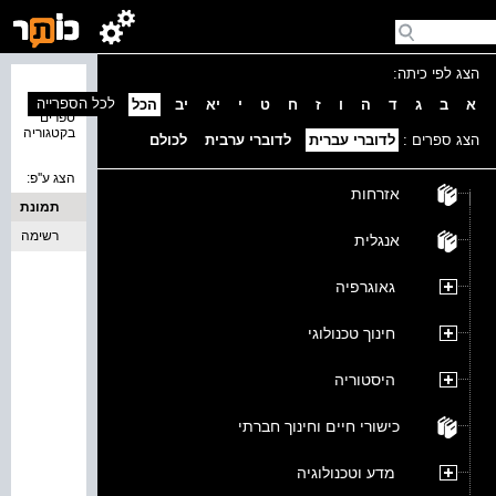
הצג לפי כיתה:
נמצאו 0
לכל הספרייה
א
ב
ג
ד
ה
ו
ז
ח
ט
י
יא
יב
הכל
ספרים
בקטגוריה
הצג ספרים :
לדוברי עברית
לדוברי ערבית
לכולם
הצג ע''פ:
אזרחות
תמונת
כריכה
רשימה
אנגלית
גאוגרפיה
חינוך טכנולוגי
היסטוריה
כישורי חיים וחינוך חברתי
מדע וטכנולוגיה