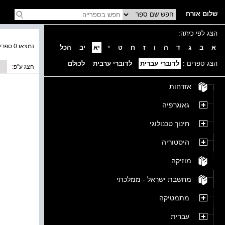
שלום אורח
הצג לפי כיתה:
נמצאו 0 ספרים בקטגוריה
א
ב
ג
ד
ה
ו
ז
ח
ט
י
יא
יב
הכל
הצג ספרים :
לדוברי עברית
לדוברי ערבית
לכולם
הצג ע''פ:
אזרחות
גאוגרפיה
חינוך טכנולוגי
היסטוריה
מוזיקה
מחשבת ישראל - ממלכתי
מתמטיקה
עברית