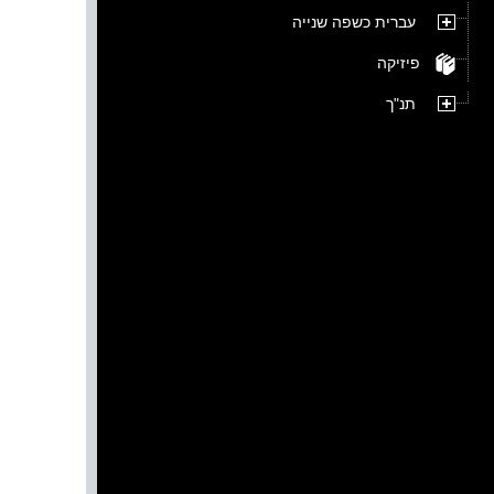
עברית כשפה שנייה
פיזיקה
תנ"ך