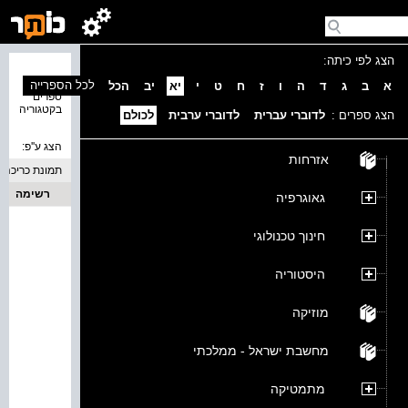
הצג לפי כיתה:
נמצאו 0
לכל הספרייה
א
ב
ג
ד
ה
ו
ז
ח
ט
י
יא
יב
הכל
ספרים
בקטגוריה
הצג ספרים :
לדוברי עברית
לדוברי ערבית
לכולם
הצג ע''פ:
אזרחות
תמונת כריכה
רשימה
גאוגרפיה
חינוך טכנולוגי
היסטוריה
מוזיקה
מחשבת ישראל - ממלכתי
מתמטיקה