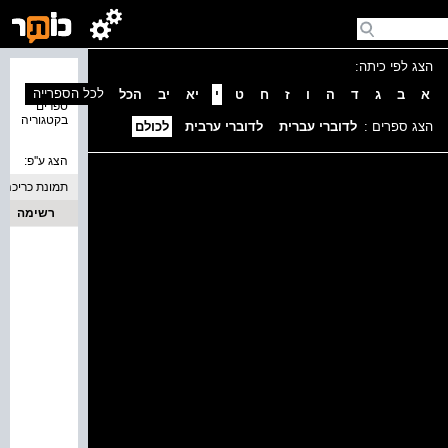
הצג לפי כיתה:
נמצאו 0
לכל הספרייה
א
ב
ג
ד
ה
ו
ז
ח
ט
י
יא
יב
הכל
ספרים
בקטגוריה
הצג ספרים :
לדוברי עברית
לדוברי ערבית
לכולם
הצג ע''פ:
תמונת כריכה
רשימה