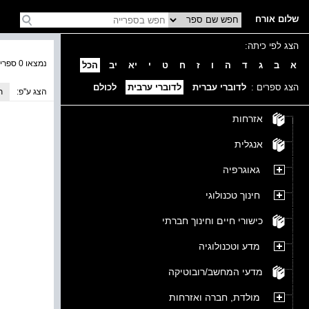
שלום אורח
הצג לפי כיתה:
נמצאו 0 ספרים בקטגוריה
א
ב
ג
ד
ה
ו
ז
ח
ט
י
יא
יב
הכל
הצג ספרים :
לדוברי עברית
לדוברי ערבית
לכולם
הצג ע''פ:
ת
אזרחות
אנגלית
גאוגרפיה
חינוך טכנולוגי
כישורי חיים וחינוך חברתי
מדע וטכנולוגיה
מדעי המחשב/רובוטיקה
מולדת, חברה ואזרחות