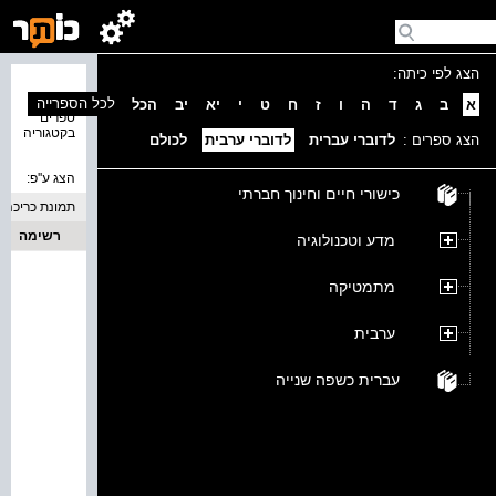
הצג לפי כיתה:
נמצאו 0
לכל הספרייה
א
ב
ג
ד
ה
ו
ז
ח
ט
י
יא
יב
הכל
ספרים
בקטגוריה
הצג ספרים :
לדוברי עברית
לדוברי ערבית
לכולם
הצג ע''פ:
כישורי חיים וחינוך חברתי
תמונת כריכה
רשימה
מדע וטכנולוגיה
מתמטיקה
ערבית
עברית כשפה שנייה