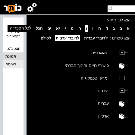
הצג לפי כיתה:
נמצאו 0
לכל הספרייה
א
ב
ג
ד
ה
ו
ז
ח
ט
י
יא
יב
הכל
ספרים
בקטגוריה
הצג ספרים :
לדוברי עברית
לדוברי ערבית
לכולם
הצג ע''פ:
גאוגרפיה
תמונת
כריכה
רשימה
כישורי חיים וחינוך חברתי
מדע וטכנולוגיה
ערבית
עברית
ארכיון