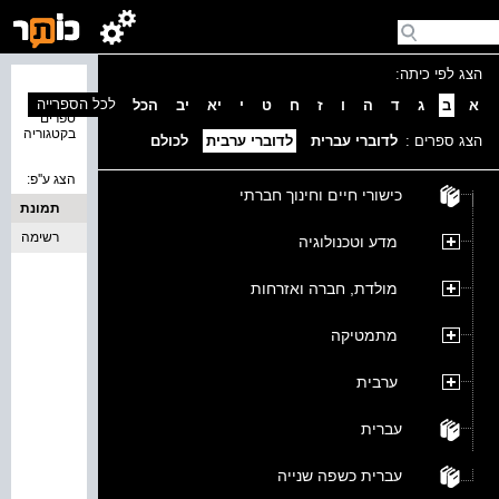
הצג לפי כיתה:
נמצאו 0
לכל הספרייה
א
ב
ג
ד
ה
ו
ז
ח
ט
י
יא
יב
הכל
ספרים
בקטגוריה
הצג ספרים :
לדוברי עברית
לדוברי ערבית
לכולם
הצג ע''פ:
כישורי חיים וחינוך חברתי
תמונת
כריכה
רשימה
מדע וטכנולוגיה
מולדת, חברה ואזרחות
מתמטיקה
ערבית
עברית
עברית כשפה שנייה