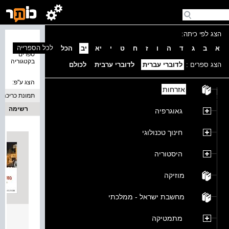
הצג לפי כיתה:
נמצאו 1
לכל הספרייה
א
ב
ג
ד
ה
ו
ז
ח
ט
י
יא
יב
הכל
ספרים
בקטגוריה
הצג ספרים :
לדוברי עברית
לדוברי ערבית
לכולם
הצג ע''פ:
אזרחות
תמונת כריכה
רשימה
גאוגרפיה
חינוך טכנולוגי
היסטוריה
מוזיקה
מחשבת ישראל - ממלכתי
אתגר 
מתמטיקה