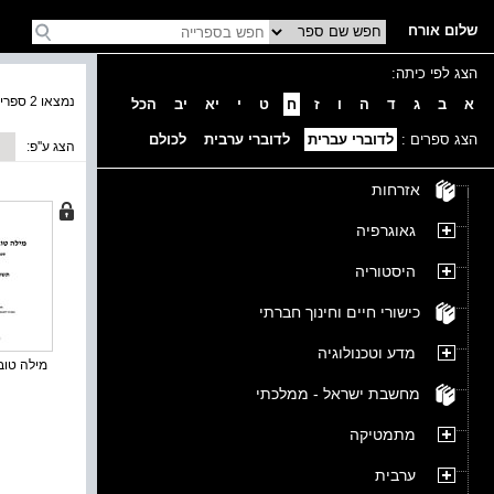
שלום אורח
הצג לפי כיתה:
נמצאו 2 ספרים בקטגוריה
א
ב
ג
ד
ה
ו
ז
ח
ט
י
יא
יב
הכל
הצג ספרים :
לדוברי עברית
לדוברי ערבית
לכולם
הצג ע''פ:
אזרחות
גאוגרפיה
היסטוריה
כישורי חיים וחינוך חברתי
מדע וטכנולוגיה
מילה טובה
מחשבת ישראל - ממלכתי
מתמטיקה
ערבית