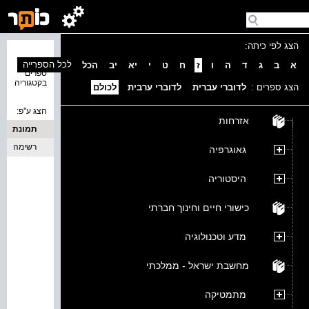
הצג לפי כיתה:
נמצאו 0
לכל הספרייה
א
ב
ג
ד
ה
ו
ז
ח
ט
י
יא
יב
הכל
ספרים
בקטגוריה
הצג ספרים :
לדוברי עברית
לדוברי ערבית
לכולם
הצג ע''פ:
אזרחות
תמונת
כריכה
רשימה
גאוגרפיה
היסטוריה
כישורי חיים וחינוך חברתי
מדע וטכנולוגיה
מחשבת ישראל - ממלכתי
מתמטיקה