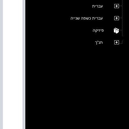
עברית
עברית כשפה שנייה
פיזיקה
תנ"ך