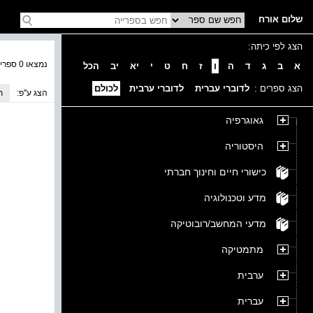
שלום אורח
הצג לפי כיתה:
נמצאו 0 ספרים בקטגוריה
א
ב
ג
ד
ה
ו
ז
ח
ט
י
יא
יב
הכל
הצג ספרים :
לדוברי עברית
לדוברי ערבית
לכולם
הצג ע''פ:
ת
גאוגרפיה
היסטוריה
כישורי חיים וחינוך חברתי
מדע וטכנולוגיה
מדעי המחשב/רובוטיקה
מתמטיקה
ערבית
עברית