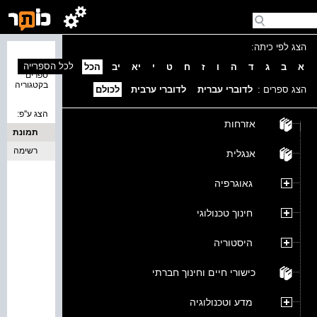
הצג לפי כיתה:
נמצאו 0
לכל הספרייה
א
ב
ג
ד
ה
ו
ז
ח
ט
י
יא
יב
הכל
ספרים
בקטגוריה
הצג ספרים :
לדוברי עברית
לדוברי ערבית
לכולם
הצג ע''פ:
אזרחות
תמונת
כריכה
רשימה
אנגלית
גאוגרפיה
חינוך טכנולוגי
היסטוריה
כישורי חיים וחינוך חברתי
מדע וטכנולוגיה