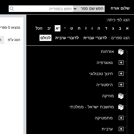
שלום אורח
הצג לפי כיתה:
נמצאו 0 ספרים בקטגוריה
א
ב
ג
ד
ה
ו
ז
ח
ט
י
יא
יב
הכל
הצג ספרים :
לדוברי עברית
לדוברי ערבית
לכולם
הצג ע''פ:
ת
אזרחות
גאוגרפיה
חינוך טכנולוגי
היסטוריה
מוזיקה
מחשבת ישראל - ממלכתי
מתמטיקה
ערבית