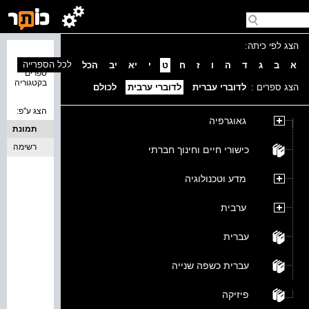
הצג לפי כיתה:
נמצאו 0
לכל הספרייה
א
ב
ג
ד
ה
ו
ז
ח
ט
י
יא
יב
הכל
ספרים
בקטגוריה
הצג ספרים :
לדוברי עברית
לדוברי ערבית
לכולם
הצג ע''פ:
גאוגרפיה
תמונת
כריכה
רשימה
כישורי חיים וחינוך חברתי
מדע וטכנולוגיה
ערבית
עברית
עברית כשפה שנייה
פיזיקה