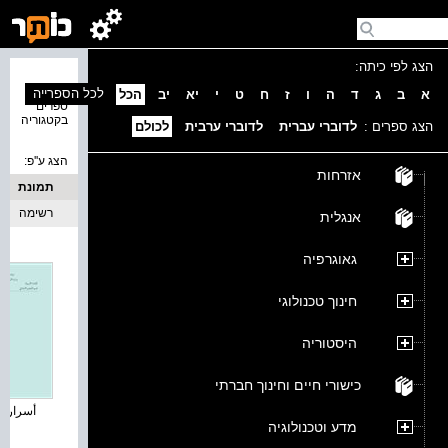
הצג לפי כיתה:
נמצאו 4
לכל הספרייה
א
ב
ג
ד
ה
ו
ז
ח
ט
י
יא
יב
הכל
ספרים
בקטגוריה
הצג ספרים :
לדוברי עברית
לדוברי ערבית
לכולם
הצג ע''פ:
אזרחות
תמונת
כריכה
רשימה
אנגלית
גאוגרפיה
חינוך טכנולוגי
היסטוריה
כישורי חיים וחינוך חברתי
أسرار الأ
מדע וטכנולוגיה