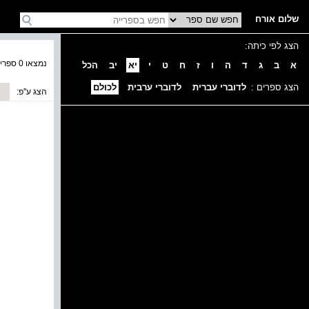
שלום אורח
הצג לפי כיתה:
נמצאו 0 ספרים בקטגוריה
א
ב
ג
ד
ה
ו
ז
ח
ט
י
יא
יב
הכל
הצג ספרים :
לדוברי עברית
לדוברי ערבית
לכולם
הצג ע''פ: