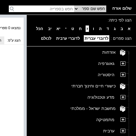
שלום אורח
הצג לפי כיתה:
נמצאו 0 ספרים בקטגוריה
א
ב
ג
ד
ה
ו
ז
ח
ט
י
יא
יב
הכל
הצג ספרים :
לדוברי עברית
לדוברי ערבית
לכולם
הצג ע''פ:
ת
אזרחות
גאוגרפיה
היסטוריה
כישורי חיים וחינוך חברתי
מדע וטכנולוגיה
מחשבת ישראל - ממלכתי
מתמטיקה
ערבית