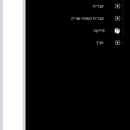
עברית
עברית כשפה שנייה
פיזיקה
תנ"ך