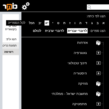
הצג לפי כיתה:
נמצאו 0
לכל הספרייה
א
ב
ג
ד
ה
ו
ז
ח
ט
י
יא
יב
הכל
ספרים
בקטגוריה
הצג ספרים :
לדוברי עברית
לדוברי ערבית
לכולם
הצג ע''פ:
אזרחות
תמונת כריכה
רשימה
גאוגרפיה
חינוך טכנולוגי
היסטוריה
מוזיקה
מחשבת ישראל - ממלכתי
מתמטיקה