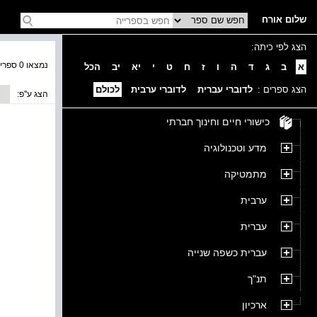
שלום אורח
הצג לפי כיתה:
נמצאו 0 ספרים בקטגוריה
א
ב
ג
ד
ה
ו
ז
ח
ט
י
יא
יב
הכל
הצג ספרים :
לדוברי עברית
לדוברי ערבית
לכולם
הצג ע''פ:
כישורי חיים וחינוך חברתי
מדע וטכנולוגיה
מתמטיקה
ערבית
עברית
עברית כשפה שנייה
תנ"ך
ארכיון