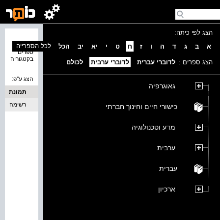
הצג לפי כיתה:
נמצאו 0
לכל הספרייה
א
ב
ג
ד
ה
ו
ז
ח
ט
י
יא
יב
הכל
ספרים
בקטגוריה
הצג ספרים :
לדוברי עברית
לדוברי ערבית
לכולם
הצג ע''פ:
גאוגרפיה
תמונת
כריכה
רשימה
כישורי חיים וחינוך חברתי
מדע וטכנולוגיה
ערבית
עברית
ארכיון