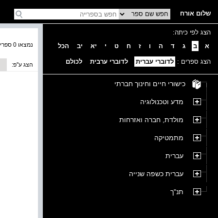
שלום אורח
הצג לפי כיתה:
נמצאו 0 ספרים בקטגוריה
א
ב
ג
ד
ה
ו
ז
ח
ט
י
יא
יב
הכל
הצג ספרים :
לדוברי עברית
לדוברי ערבית
לכולם
הצג ע''פ:
כישורי חיים וחינוך חברתי
מדע וטכנולוגיה
מולדת, חברה ואזרחות
מתמטיקה
עברית
עברית כשפה שנייה
תנ"ך