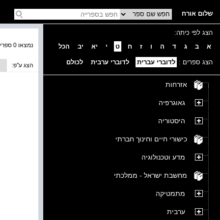
שלום אורח
הצג לפי כיתה:
נמצאו 0 ספרים בקטגוריה
א
ב
ג
ד
ה
ו
ז
ח
ט
י
יא
יב
הכל
הצג ספרים :
לדוברי עברית
לדוברי ערבית
לכולם
הצג ע''פ:
אזרחות
גאוגרפיה
היסטוריה
כישורי חיים וחינוך חברתי
מדע וטכנולוגיה
מחשבת ישראל - ממלכתי
מתמטיקה
ערבית