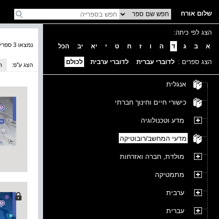
שלום אורח
הצג לפי כיתה:
נמצאו 3 ספרים בקטגוריה
א
ב
ג
ד
ה
ו
ז
ח
ט
י
יא
יב
הכל
הצג ספרים :
לדוברי עברית
לדוברי ערבית
לכולם
הצג ע''פ:
ת
אנגלית
כישורי חיים וחינוך חברתי
מדע וטכנולוגיה
מדעי המחשב/רובוטיקה
מולדת, חברה ואזרחות
מתמטיקה
ערבית
עברית