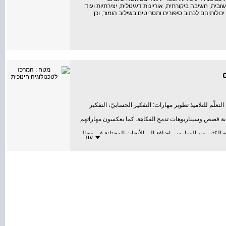
ת, חשיבה ביקורתית, אוריינות דיגיטלית, יצירתיות ועוד.
לותיהם לכתוב סיפורים ותסריטים בשילוב הומור, וכן
ة التعلّم للتلاميذ تطوير مهارات: التفكير الحسابيّ، التفكير
كتابة قصص وسيناريوهات تدمج الفكاهة. كما يعكسون مهاراتهم
مع الكثير من المدارس، إضافة إلى الأبحاث المحتلنة في مجال
עוד...
اليّات في مجالات معرفة منوّعة: اللغات، الرياضيّات، التاريخ