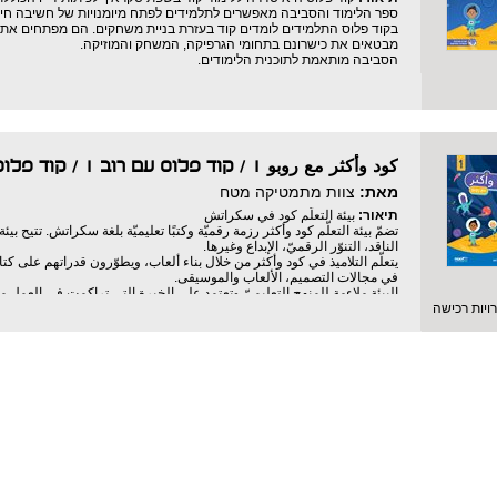
ספר הלימוד והסביבה מאפשרים לתלמידים לפתח מיומנויות של חשיבה חישובי
בקוד פלוס התלמידים לומדים קוד בעזרת בניית משחקים. הם מפתחים את יכו
מבטאים את כישרונם בתחומי הגרפיקה, המשחק והמוזיקה.
הסביבה מותאמת לתוכנית הלימודים.
كود وأكثر مع روبو 1 / קוד פלוס עם רוב 1
/
קוד פלוס
מאת:
צוות מתמטיקה מטח
תיאור:
بيئة التعلّم كود في سكراتش
تضمّ بيئة التعلّم كود وأكثر رزمة رقميّة وكتبًا تعليميّة بلغة سكراتش. تتيح بيئ
الناقد، التنوّر الرقميّ، الإبداع وغيرها.
يتعلّم التلاميذ في كود وأكثر من خلال بناء ألعاب، ويطوّرون قدراتهم على 
في مجالات التصميم، الألعاب والموسيقى.
البيئة ملاءمة للمنهج التعليميّ وتعتمد على الخبرة التي تراكمت في العمل 
יות רכישה
تدريس علوم الحاسوب في البلاد والعالم.
يستطيع التلاميذ استخدام مهارات كتابة الكود التي اكتسبوها لبناء ألعاب وفعّ
وغيرها.