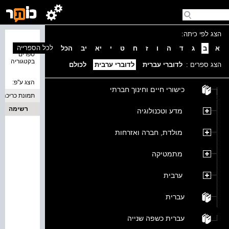
הצג לפי כיתה:
נמצאו 0
לכל הספרייה
א
ב
ג
ד
ה
ו
ז
ח
ט
י
יא
יב
הכל
ספרים
בקטגוריה
הצג ספרים :
לדוברי עברית
לדוברי ערבית
לכולם
הצג ע''פ:
כישורי חיים וחינוך חברתי
תמונת כריכה
רשימה
מדע וטכנולוגיה
מולדת, חברה ואזרחות
מתמטיקה
ערבית
עברית
עברית כשפה שנייה