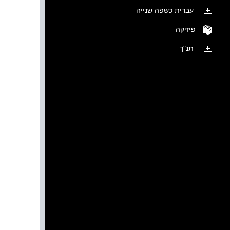
עברית כשפה שנייה
פיזיקה
תנ"ך