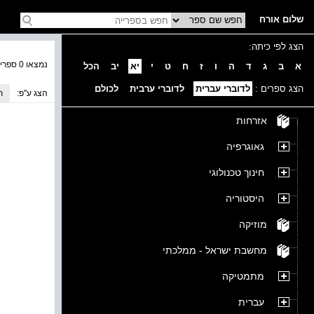
שלום אורח
הצג לפי כיתה:
נמצאו 0 ספרים בקטגוריה
א
ב
ג
ד
ה
ו
ז
ח
ט
י
יא
יב
הכל
הצג ספרים :
לדוברי עברית
לדוברי ערבית
לכולם
הצג ע''פ:
ת
אזרחות
גאוגרפיה
חינוך טכנולוגי
היסטוריה
מוזיקה
מחשבת ישראל - ממלכתי
מתמטיקה
עברית