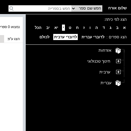
שלום אורח
הצג לפי כיתה:
נמצאו 0 ספרים בקטגוריה
א
ב
ג
ד
ה
ו
ז
ח
ט
י
יא
יב
הכל
הצג ספרים :
לדוברי עברית
לדוברי ערבית
לכולם
הצג ע''פ:
אזרחות
חינוך טכנולוגי
ערבית
עברית