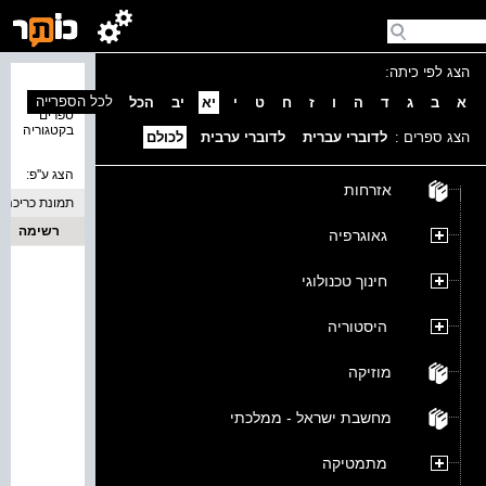
הצג לפי כיתה:
נמצאו 0
לכל הספרייה
א
ב
ג
ד
ה
ו
ז
ח
ט
י
יא
יב
הכל
ספרים
בקטגוריה
הצג ספרים :
לדוברי עברית
לדוברי ערבית
לכולם
הצג ע''פ:
אזרחות
תמונת כריכה
רשימה
גאוגרפיה
חינוך טכנולוגי
היסטוריה
מוזיקה
מחשבת ישראל - ממלכתי
מתמטיקה