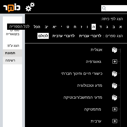
הצג לפי כיתה:
נמצאו 0
לכל הספרייה
א
ב
ג
ד
ה
ו
ז
ח
ט
י
יא
יב
הכל
ספרים
בקטגוריה
הצג ספרים :
לדוברי עברית
לדוברי ערבית
לכולם
הצג ע''פ:
אנגלית
תמונת
כריכה
רשימה
גאוגרפיה
כישורי חיים וחינוך חברתי
מדע וטכנולוגיה
מדעי המחשב/רובוטיקה
מתמטיקה
ערבית