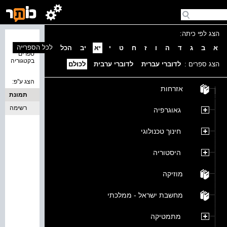
הצג לפי כיתה:
נמצאו 0
לכל הספרייה
א
ב
ג
ד
ה
ו
ז
ח
ט
י
יא
יב
הכל
ספרים
בקטגוריה
הצג ספרים :
לדוברי עברית
לדוברי ערבית
לכולם
הצג ע''פ:
אזרחות
תמונת
כריכה
רשימה
גאוגרפיה
חינוך טכנולוגי
היסטוריה
מוזיקה
מחשבת ישראל - ממלכתי
מתמטיקה