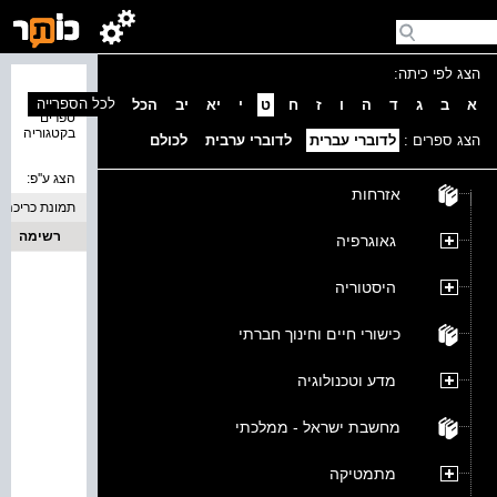
הצג לפי כיתה:
נמצאו 0
לכל הספרייה
א
ב
ג
ד
ה
ו
ז
ח
ט
י
יא
יב
הכל
ספרים
בקטגוריה
הצג ספרים :
לדוברי עברית
לדוברי ערבית
לכולם
הצג ע''פ:
אזרחות
תמונת כריכה
רשימה
גאוגרפיה
היסטוריה
כישורי חיים וחינוך חברתי
מדע וטכנולוגיה
מחשבת ישראל - ממלכתי
מתמטיקה