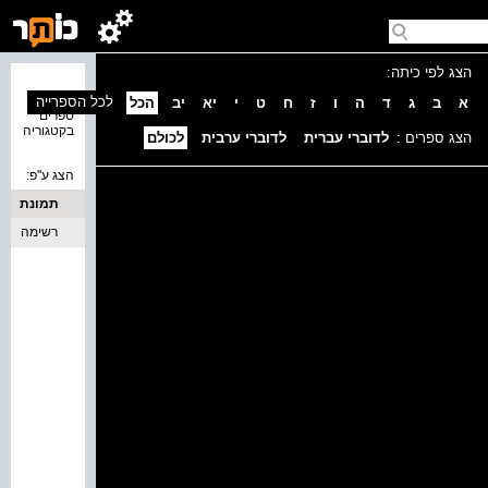
הצג לפי כיתה:
נמצאו 0
לכל הספרייה
א
ב
ג
ד
ה
ו
ז
ח
ט
י
יא
יב
הכל
ספרים
בקטגוריה
הצג ספרים :
לדוברי עברית
לדוברי ערבית
לכולם
הצג ע''פ:
תמונת
כריכה
רשימה