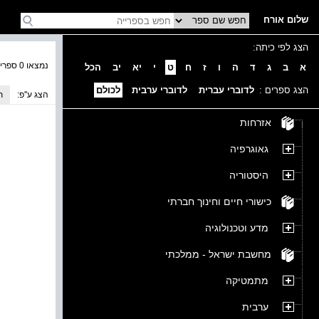
שלום אורח
הצג לפי כיתה:
נמצאו 0 ספרים בקטגוריה
א
ב
ג
ד
ה
ו
ז
ח
ט
י
יא
יב
הכל
הצג ספרים :
לדוברי עברית
לדוברי ערבית
לכולם
הצג ע''פ:
ת
אזרחות
גאוגרפיה
היסטוריה
כישורי חיים וחינוך חברתי
מדע וטכנולוגיה
מחשבת ישראל - ממלכתי
מתמטיקה
ערבית