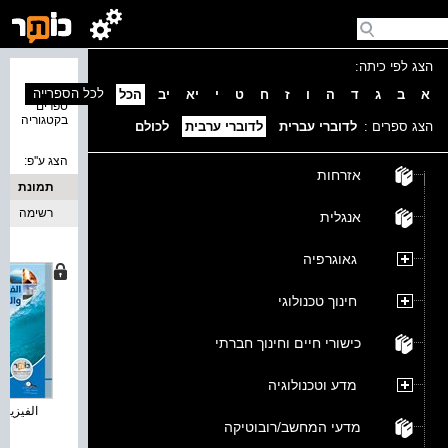
הצג לפי כיתה:
נמצאו 1
לכל הספרייה
א
ב
ג
ד
ה
ו
ז
ח
ט
י
יא
יב
הכל
ספרים
בקטגוריה
הצג ספרים :
לדוברי עברית
לדוברי ערבית
לכולם
הצג ע''פ:
אזרחות
תמונת
כריכה
רשימה
אנגלית
גאוגרפיה
חינוך טכנולוגי
כישורי חיים וחינוך חברתי
מדע וטכנולוגיה
الفيزياء 
מדעי המחשב/רובוטיקה