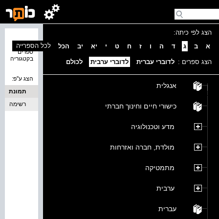
הצג לפי כיתה:
נמצאו 0
לכל הספרייה
א
ב
ג
ד
ה
ו
ז
ח
ט
י
יא
יב
הכל
ספרים
בקטגוריה
הצג ספרים :
לדוברי עברית
לדוברי ערבית
לכולם
הצג ע''פ:
אנגלית
תמונת
כריכה
רשימה
כישורי חיים וחינוך חברתי
מדע וטכנולוגיה
מולדת, חברה ואזרחות
מתמטיקה
ערבית
עברית