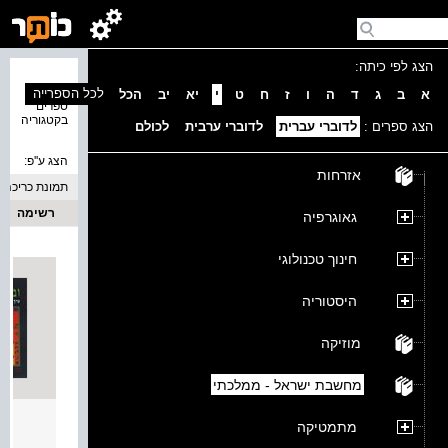
הצג לפי כיתה:
נמצאו 1
לכל הספרייה
א
ב
ג
ד
ה
ו
ז
ח
ט
י
יא
יב
הכל
ספרים
בקטגוריה
הצג ספרים :
לדוברי עברית
לדוברי ערבית
לכולם
הצג ע''פ:
אזרחות
תמונת כריכה
רשימה
גאוגרפיה
חינוך טכנולוגי
היסטוריה
מוזיקה
מחשבת ישראל - ממלכתי
"ובחר
מתמטיקה