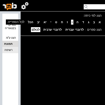
הצג לפי כיתה:
נמצאו 0
לכל הספרייה
א
ב
ג
ד
ה
ו
ז
ח
ט
י
יא
יב
הכל
ספרים
בקטגוריה
הצג ספרים :
לדוברי עברית
לדוברי ערבית
לכולם
הצג ע''פ:
תמונת
כריכה
רשימה