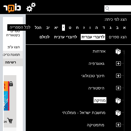
הצג לפי כיתה:
נמצאו 1
לכל הספרייה
א
ב
ג
ד
ה
ו
ז
ח
ט
י
יא
יב
הכל
ספרים
בקטגוריה
הצג ספרים :
לדוברי עברית
לדוברי ערבית
לכולם
הצג ע''פ:
אזרחות
תמונת כריכה
רשימה
גאוגרפיה
חינוך טכנולוגי
היסטוריה
מוזיקה
מחשבת ישראל - ממלכתי
אפשרו
מתמטיקה