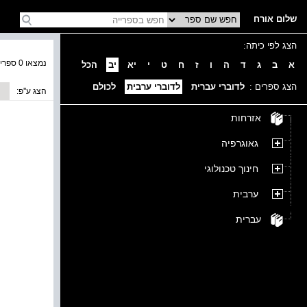
שלום אורח
הצג לפי כיתה:
נמצאו 0 ספרים בקטגוריה
א
ב
ג
ד
ה
ו
ז
ח
ט
י
יא
יב
הכל
הצג ספרים :
לדוברי עברית
לדוברי ערבית
לכולם
הצג ע''פ:
אזרחות
גאוגרפיה
חינוך טכנולוגי
ערבית
עברית