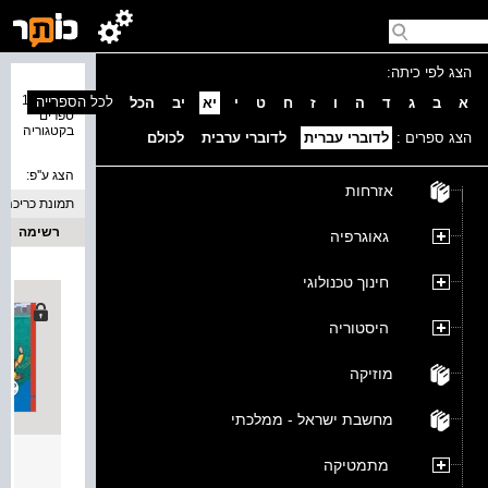
הצג לפי כיתה:
נמצאו 11
לכל הספרייה
א
ב
ג
ד
ה
ו
ז
ח
ט
י
יא
יב
הכל
ספרים
בקטגוריה
הצג ספרים :
לדוברי עברית
לדוברי ערבית
לכולם
הצג ע''פ:
אזרחות
תמונת כריכה
רשימה
גאוגרפיה
חינוך טכנולוגי
היסטוריה
מוזיקה
מחשבת ישראל - ממלכתי
בסוד 
מתמטיקה